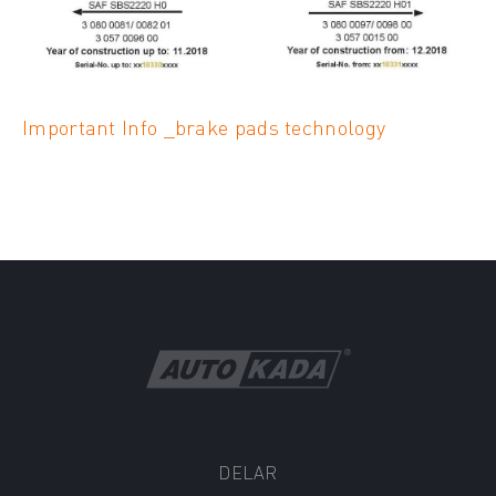
Important Info _brake pads technology
DELAR